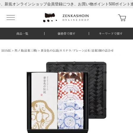
オンラインショップ会員登録につき、お買い物ポイント500ポイント進呈中！
商品一覧
価格帯で探す
キーワードで探す
HOME
然ノ菓(涼菓三種)
黄金色の伝説(カステラ/プレーン)1本/涼菓5個の詰合せ