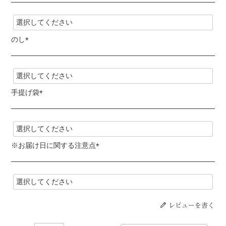
(
必
須
)
のし
(
必
須
)
手提げ袋
(
必
須
)
※お届け日に関する注意点
(
必
須
)
レビューを書く