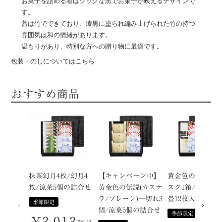
お菓子を詰める箱はシックな黒でお菓子が映えるデザインで
す。
蓋は竹でできており、漆黒に塗られ編み上げられた竹の持つ
雰囲気は和の情緒があります。
温もりがあり、特別な方への贈り物に最適です。
包装・のしについてはこちら
おすすめ商品
抹茶幻月4枚/幻月4
【キャンペーン中】
黄金色のカステ
枚/涼菓5個の詰合せ
黄金色の伝説(カステ
スク1箱/涼菓5個
ラ/プレーン)一切れ3
畳12枚入の詰合
季節限定
個/涼菓5個の詰合せ
季節限定
¥
3,013