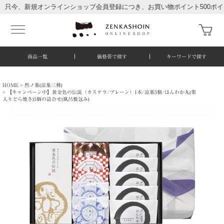
新規オンラインショップ会員登録につき、お買い物ポイント500ポイント進呈
商品一覧
価格帯で探す
キーワードで探す
HOME
然ノ菓(涼菓三種)
【キャンペーン中】黄金色の伝説（カステラ/プレーン）1本/涼菓5個/ほんわか丸(栗
入りどら焼き)5個の詰合せ(風呂敷包み)