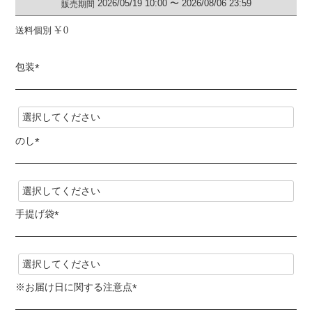
2026/05/19 10:00
〜
2026/08/06 23:59
販売期間
送料個別
¥
0
包装
(
必
須
)
のし
(
必
須
)
手提げ袋
(
必
須
)
※お届け日に関する注意点
(