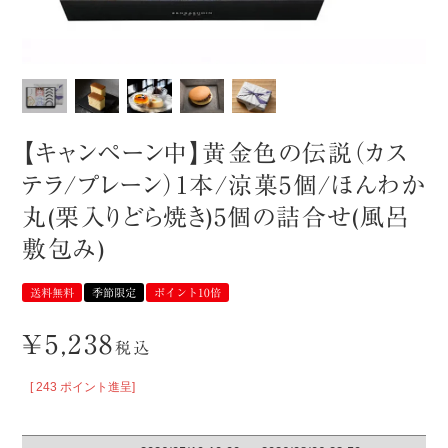
【キャンペーン中】黄金色の伝説（カス
テラ/プレーン）1本/涼菓5個/ほんわか
丸(栗入りどら焼き)5個の詰合せ(風呂
敷包み)
送料無料
季節限定
ポイント10倍
¥
5,238
税込
[
243
ポイント進呈]