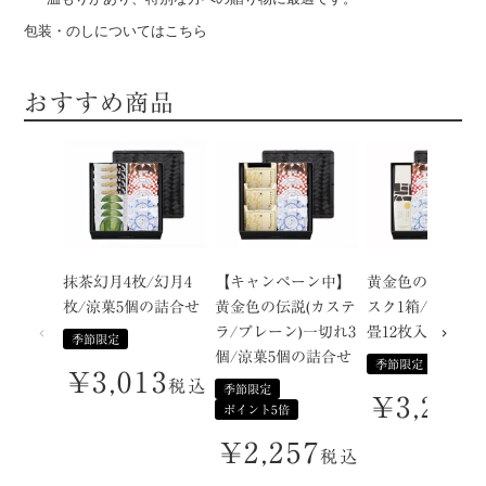
包装・のしについてはこちら
おすすめ商品
抹茶幻月4枚/幻月4
【キャンペーン中】
黄金色のカステ
枚/涼菓5個の詰合せ
黄金色の伝説(カステ
スク1箱/涼菓5個
ラ/プレーン)一切れ3
畳12枚入の詰合
季節限定
個/涼菓5個の詰合せ
季節限定
¥
3,013
税込
季節限定
¥
3,218
ポイント5倍
¥
2,257
税込