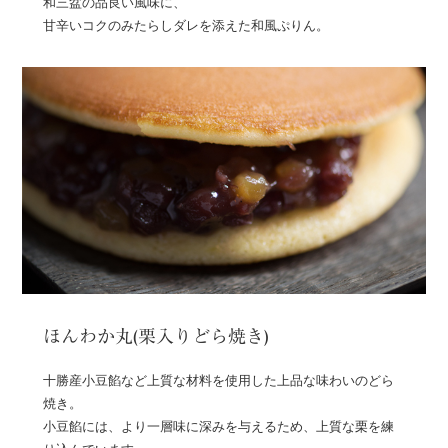
和三盆の品良い風味に、
甘辛いコクのみたらしダレを添えた和風ぷりん。
ほんわか丸(栗入りどら焼き)
十勝産小豆餡など上質な材料を使用した上品な味わいのどら
焼き。
小豆餡には、より一層味に深みを与えるため、上質な栗を練