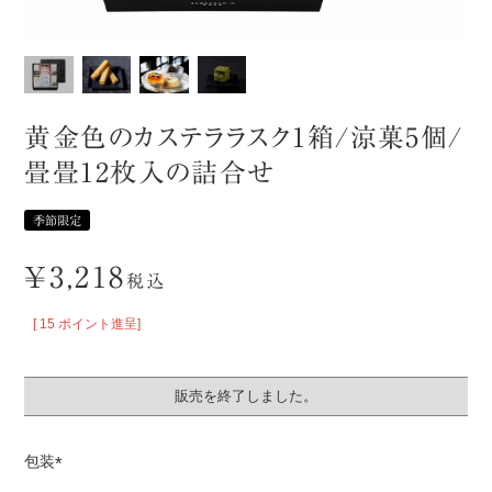
黄金色のカステララスク1箱/涼菓5個/
畳畳12枚入の詰合せ
季節限定
¥
3,218
税込
[
15
ポイント進呈]
販売を終了しました。
包装