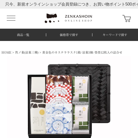
、新規オンラインショップ会員登録につき、お買い物ポイント500ポイント
商品一覧
価格帯で探す
キーワードで探す
HOME
然ノ菓(涼菓三種)
黄金色のカステララスク1箱/涼菓5個/畳畳12枚入の詰合せ