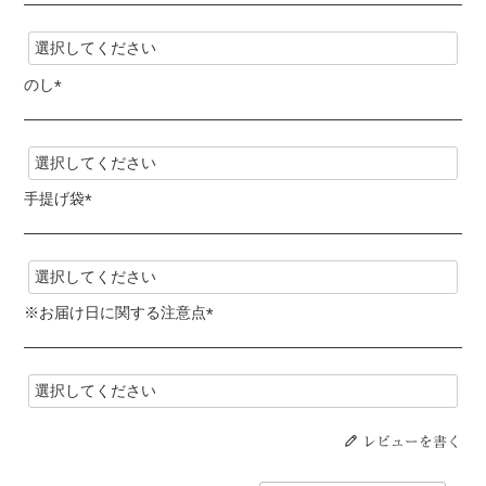
(
必
須
)
のし
(
必
須
)
手提げ袋
(
必
須
)
※お届け日に関する注意点
(
必
須
)
レビューを書く