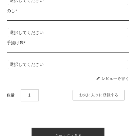
須
)
のし
(
必
須
)
手提げ袋
(
必
須
)
レビューを書く
お気に入りに登録する
カートに入れる