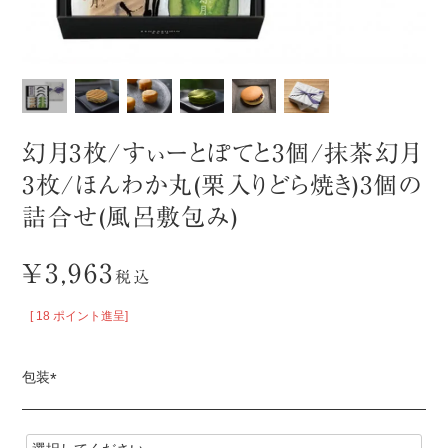
幻月3枚/すぃーとぽてと3個/抹茶幻月
3枚/ほんわか丸(栗入りどら焼き)3個の
詰合せ(風呂敷包み)
¥
3,963
税込
[
18
ポイント進呈]
包装
(
必