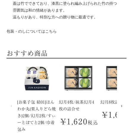
蓋は竹でできており、漆黒に塗られ編み上げられた竹の持つ
雰囲気は和の情緒があります。
温もりがあり、特別な方への贈り物に最適です。
包装・のしについてはこちら
おすすめ商品
[お菓子包 結01]ほん
幻月4枚/抹茶幻月4
幻月8枚詰合せ
わか丸(栗入りどら焼
枚の詰合せ
¥
1,620
き)2個/幻月2枚/すぃ
¥
1,620
税込
ーとぽてと2個/巾着
包み