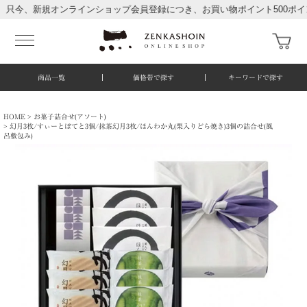
新規オンラインショップ会員登録につき、お買い物ポイント500ポイント進
商品一覧
価格帯で探す
キーワードで探す
HOME
お菓子詰合せ(アソート)
幻月3枚/すぃーとぽてと3個/抹茶幻月3枚/ほんわか丸(栗入りどら焼き)3個の詰合せ(風
呂敷包み)