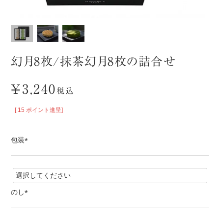
幻月8枚/抹茶幻月8枚の詰合せ
¥
3,240
税込
[
15
ポイント進呈]
包装
(
必
須
)
のし
(
必