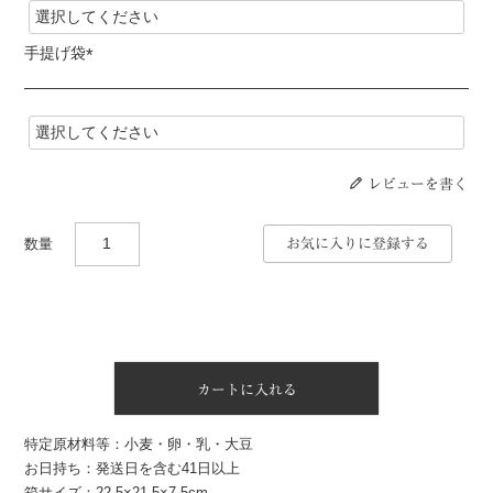
須
)
手提げ袋
(
必
須
)
レビューを書く
お気に入りに登録する
カートに入れる
特定原材料等：小麦・卵・乳・大豆
お日持ち：発送日を含む41日以上
箱サイズ：22.5×21.5×7.5cm