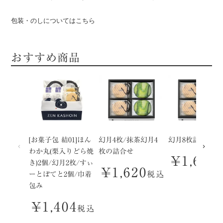
包装・のしについてはこちら
おすすめ商品
[お菓子包 結01]ほん
幻月4枚/抹茶幻月4
幻月8枚詰合せ
わか丸(栗入りどら焼
枚の詰合せ
¥
1,620
き)2個/幻月2枚/すぃ
¥
1,620
税込
ーとぽてと2個/巾着
包み
¥
1,404
税込