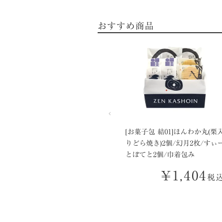
おすすめ商品
[お菓子包 結01]ほんわか丸(栗
りどら焼き)2個/幻月2枚/すぃ
とぽてと2個/巾着包み
¥
1,404
税