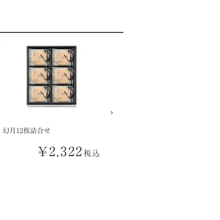
幻月12枚詰合せ
幻月8枚/抹茶幻月8枚の詰合せ
¥
2,322
¥
3,240
税込
税込