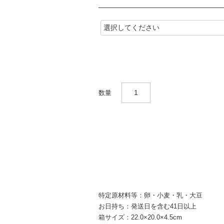
(
必
須
)
特定原材料等：卵・小麦・乳・大豆
お日持ち：発送日を含む41日以上
箱サイズ：22.0×20.0×4.5cm