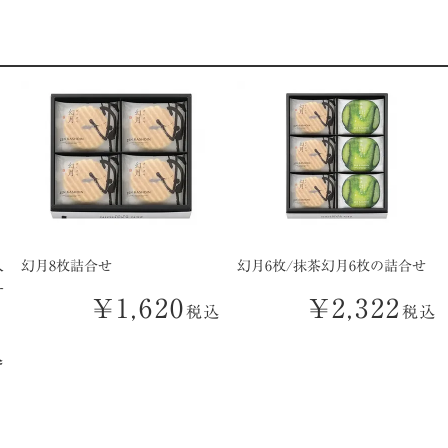
入
幻月8枚詰合せ
幻月6枚/抹茶幻月6枚の詰合せ
ー
¥
1,620
¥
2,322
税込
税込
込