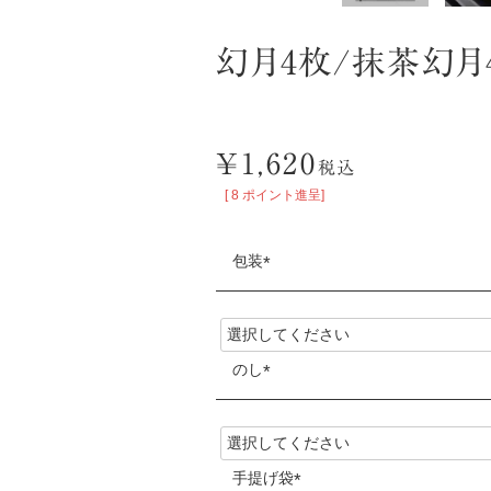
幻月4枚/抹茶幻
¥
1,620
税込
[
8
ポイント進呈]
包装
(
必
須
のし
)
(
必
須
手提げ袋
)