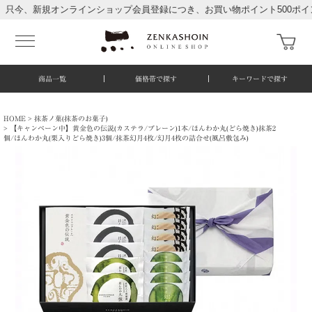
規オンラインショップ会員登録につき、お買い物ポイント500ポイント進呈
商品一覧
価格帯で探す
キーワードで探す
HOME
抹茶ノ菓(抹茶のお菓子)
【キャンペーン中】黄金色の伝説(カステラ/プレーン)1本/ほんわか丸(どら焼き)抹茶2
個/ほんわか丸(栗入りどら焼き)3個/抹茶幻月4枚/幻月4枚の詰合せ(風呂敷包み)