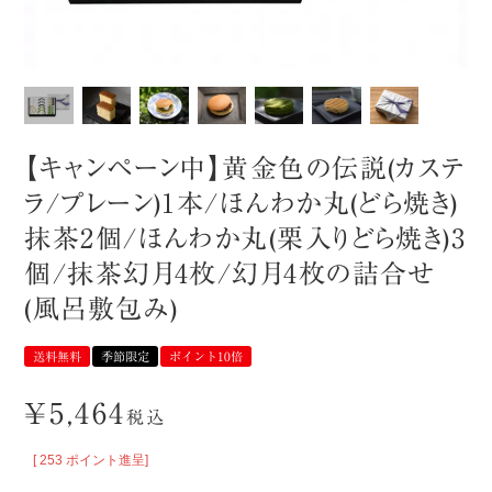
【キャンペーン中】黄金色の伝説(カステ
ラ/プレーン)1本/ほんわか丸(どら焼き)
抹茶2個/ほんわか丸(栗入りどら焼き)3
個/抹茶幻月4枚/幻月4枚の詰合せ
(風呂敷包み)
送料無料
季節限定
ポイント10倍
¥
5,464
税込
[
253
ポイント進呈]