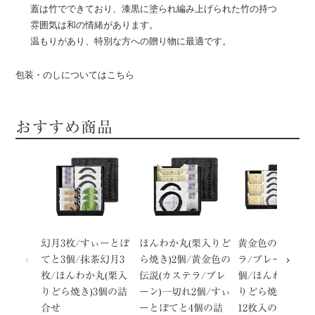
蓋は竹でできており、漆黒に塗られ編み上げられた竹の持つ
雰囲気は和の情緒があります。
温もりがあり、特別な方への贈り物に最適です。
包装・のしについてはこちら
おすすめ商品
幻月3枚/すぃーとぽ
ほんわか丸(栗入りど
黄金色の伝説(カ
てと3個/抹茶幻月3
ら焼き)2個/黄金色の
ラ/プレーン)一切
枚/ほんわか丸(栗入
伝説(カステラ/プレ
個/ほんわか丸(
りどら焼き)3個の詰
ーン)一切れ2個/すぃ
りどら焼き)5個/
合せ
ーとぽてと4個の詰
12枚入の詰合せ