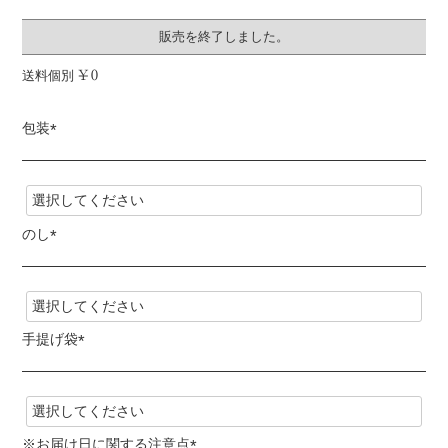
販売を終了しました。
送料個別
¥
0
包装
(
必
須
)
のし
(
必
須
)
手提げ袋
(
必
須
)
※お届け日に関する注意点