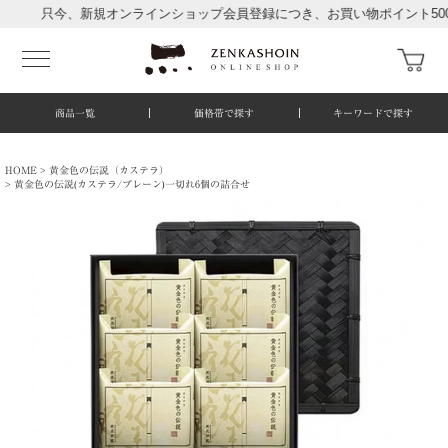
只今、新規オンラインショップ会員登録につき、お買い物ポイント500ポ
商品一覧
価格帯で探す
キーワードで探す
HOME
黄金色の伝説（カステラ）
黄金色の伝説(カステラ/プレーン)一切れ6個の詰合せ