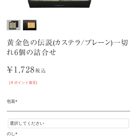
黄金色の伝説(カステラ/プレーン)一切
れ6個の詰合せ
¥
1,728
税込
[
8
ポイント進呈]
包装
(
必
須
)
のし