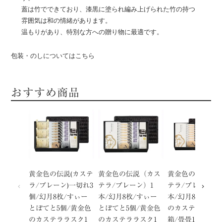
蓋は竹でできており、漆黒に塗られ編み上げられた竹の持つ
雰囲気は和の情緒があります。
温もりがあり、特別な方への贈り物に最適です。
包装・のしについてはこちら
おすすめ商品
黄金色の伝説(カステ
黄金色の伝説（カス
黄金色の伝説（
ラ/プレーン)一切れ3
テラ/プレーン）1
テラ/プレーン）
個/幻月8枚/すぃー
本/幻月8枚/すぃー
本/幻月8枚/黄金
とぽてと5個/黄金色
とぽてと5個/黄金色
のカステララスク
のカステララスク1
のカステララスク1
箱/畳畳12枚入の