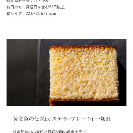
特定原材料等：卵・小麦
お日持ち：発送日を含む21日以上
箱サイズ：22.5×21.5×7.5cm
黄金色の伝説(カステラ/プレーン) 一切れ
独自配合の小麦粉と新鮮な卵の黄金比率で