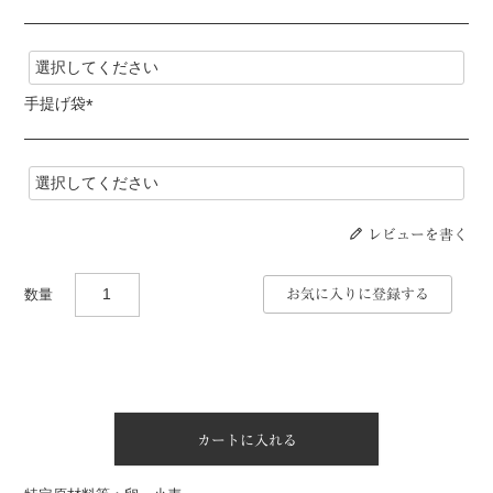
(
必
須
)
手提げ袋
(
必
須
)
レビューを書く
お気に入りに登録する
カートに入れる