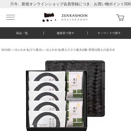
只今、新規オンラインショップ会員登録につき、お買い物ポイント500ポイ
商品一覧
価格帯で探す
キーワードで探す
HOME
ほんわか丸(どら焼き)
ほんわか丸(栗入りどら焼き)5個/畳畳12枚入の詰合せ