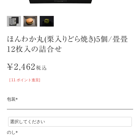
ほんわか丸(栗入りどら焼き)5個/畳畳
12枚入の詰合せ
¥
2,462
税込
[
11
ポイント進呈]
包装
(
必
須
)
のし