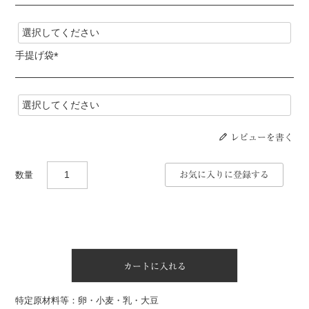
(
必
須
)
手提げ袋
(
必
須
)
レビューを書く
お気に入りに登録する
カートに入れる
特定原材料等：卵・小麦・乳・大豆