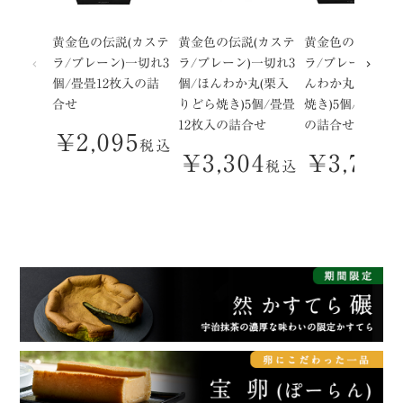
黄金色の伝説(カステ
黄金色の伝説(カステ
黄金色の伝説(カ
ラ/プレーン)一切れ3
ラ/プレーン)一切れ3
ラ/プレーン)1本
個/畳畳12枚入の詰
個/ほんわか丸(栗入
んわか丸(栗入り
合せ
りどら焼き)5個/畳畳
焼き)5個/畳畳12
12枚入の詰合せ
の詰合せ
¥
2,095
税込
¥
3,304
¥
3,780
税込