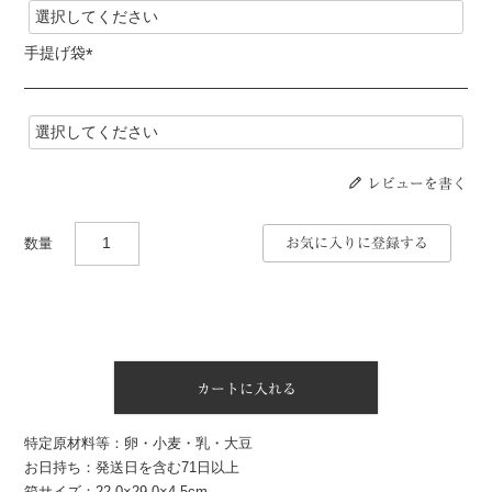
須
)
手提げ袋
(
必
須
)
レビューを書く
お気に入りに登録する
カートに入れる
特定原材料等：卵・小麦・乳・大豆
お日持ち：発送日を含む71日以上
箱サイズ：22.0×29.0×4.5cm