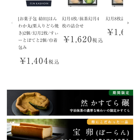
[お菓子包 結01]ほん
幻月4枚/抹茶幻月4
幻月8枚詰合せ
わか丸(栗入りどら焼
枚の詰合せ
¥
1,620
き)2個/幻月2枚/すぃ
¥
1,620
税込
ーとぽてと2個/巾着
包み
¥
1,404
税込