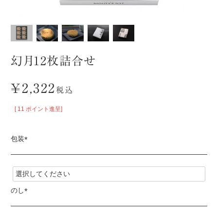
幻月12枚詰合せ
¥
2,322
税込
[
11
ポイント進呈]
包装
(
必
須
)
のし
(
必