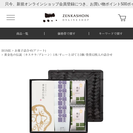
今、新規オンラインショップ会員登録につき、お買い物ポイント500ポイント
商品一覧
価格帯で探す
キーワードで探す
HOME
お菓子詰合せ(アソート)
黄金色の伝説（カステラ/プレーン）1本/すぃーとぽてと5個/畳畳12枚入の詰合せ