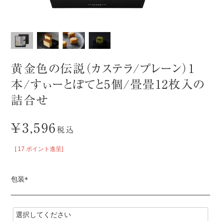
黄金色の伝説（カステラ/プレーン）1
本/すぃーとぽてと5個/畳畳12枚入の
詰合せ
¥
3,596
税込
[
17
ポイント進呈]
包装
(
必
須