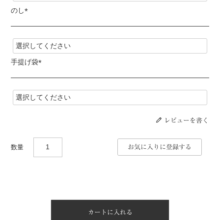
)
のし
(
必
須
)
手提げ袋
(
必
須
)
レビューを書く
お気に入りに登録する
カートに入れる