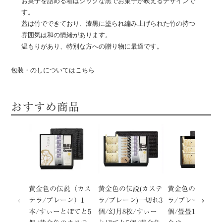
お菓子を詰める箱はシックな黒でお菓子が映えるデザインで
す。
蓋は竹でできており、漆黒に塗られ編み上げられた竹の持つ
雰囲気は和の情緒があります。
温もりがあり、特別な方への贈り物に最適です。
包装・のしについてはこちら
おすすめ商品
黄金色の伝説（カス
黄金色の伝説(カステ
黄金色の伝説(カ
テラ/プレーン）1
ラ/プレーン)一切れ3
ラ/プレーン)一切
本/すぃーとぽてと5
個/幻月8枚/すぃー
個/畳畳12枚入の