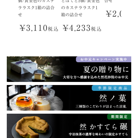
個/黄金色のカステ
とぽてと5個/黄金色
合せ
ララスク1箱の詰合
のカステララスク1
¥
2,095
せ
箱の詰合せ
¥
3,110
¥
4,233
税込
税込