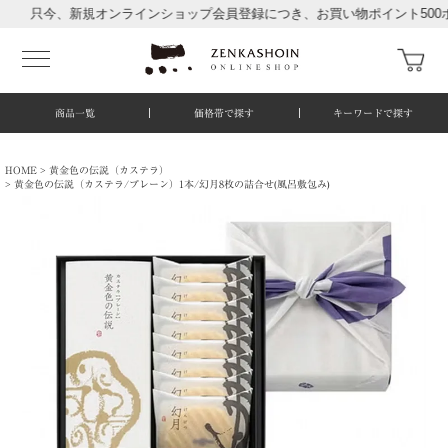
只今、新規オンラインショップ会員登録につき、お買い物ポイント500ポイン
商品一覧
価格帯で探す
キーワードで探す
HOME
黄金色の伝説（カステラ）
黄金色の伝説（カステラ/プレーン）1本/幻月8枚の詰合せ(風呂敷包み)