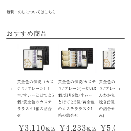
包装・のしについてはこちら
おすすめ商品
黄金色の伝説（カス
黄金色の伝説(カステ
黄金色の伝説(カ
テラ/プレーン）1
ラ/プレーン)一切れ3
ラ/プレーン)1本
本/すぃーとぽてと5
個/幻月8枚/すぃー
んわか丸(栗入り
個/黄金色のカステ
とぽてと5個/黄金色
焼き)5個/畳畳12
ララスク1箱の詰合
のカステララスク1
の詰合せ(風呂敷
せ
箱の詰合せ
み)
¥
3,110
¥
4,233
¥
5,076
税込
税込