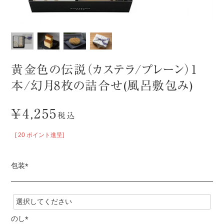
黄金色の伝説（カステラ/プレーン）1
本/幻月8枚の詰合せ(風呂敷包み)
¥
4,255
税込
[
20
ポイント進呈]
包装
(
必
須
)
のし