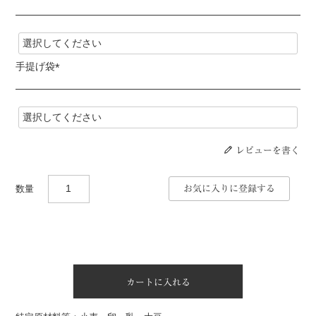
(
必
須
)
手提げ袋
(
必
須
)
レビューを書く
お気に入りに登録する
カートに入れる