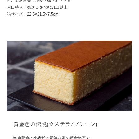
特定原材料等：小麦・卵・乳・大豆
お日持ち：発送日を含む21日以上
箱サイズ：22.5×21.5×7.5cm
黄金色の伝説(カステラ/プレーン)
独自配合の小麦粉と新鮮な卵の黄金比率で