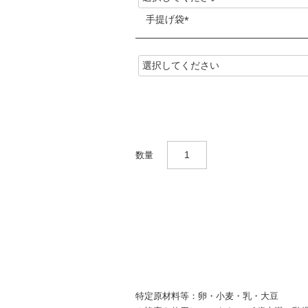
須
手提げ袋
)
(
必
須
)
特定原材料等：卵・小麦・乳・大豆