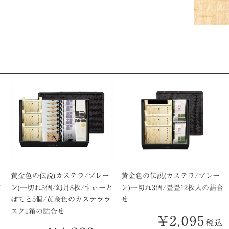
黄金色の伝説(カステラ/プレー
黄金色の伝説(カステラ/プレー
/
ン)一切れ3個/幻月8枚/すぃーと
ン)一切れ3個/畳畳12枚入の詰合
ぽてと5個/黄金色のカステララ
せ
スク1箱の詰合せ
¥
2,095
税込