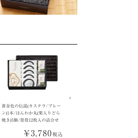
黄金色の伝説(カステラ/プレー
ン)1本/ほんわか丸(栗入りどら
焼き)5個/畳畳12枚入の詰合せ
¥
3,780
税込