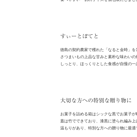
すぃーとぽてと
徳島の契約農家で穫れた「なると金時」を1
さつまいもの上品な甘みと素朴な味わいの
しっとり、ほっくりとした食感が自慢の一
大切な方への特別な贈り物に
お菓子を詰める箱はシックな黒でお菓子が
蓋は竹でできており、漆黒に塗られ編み上
温もりがあり、特別な方への贈り物に最適