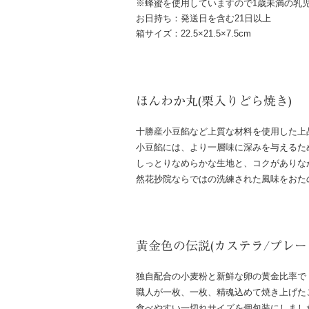
※蜂蜜を使用していますので1歳未満の乳
お日持ち：発送日を含む21日以上
箱サイズ：22.5×21.5×7.5cm
ほんわか丸(栗入りどら焼き)
十勝産小豆餡など上質な材料を使用した上
小豆餡には、より一層味に深みを与えるた
しっとりなめらかな生地と、コクがありな
然花抄院ならではの洗練された風味をおた
黄金色の伝説(カステラ/プレー
独自配合の小麦粉と新鮮な卵の黄金比率で
職人が一枚、一枚、精魂込めて焼き上げた
食べやすい一切れサイズを個包装にしまし