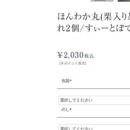
ほんわか丸(栗入り
れ2個/すぃーとぽ
¥
2,030
税込
[
9
ポイント進呈]
包装
(
必
須
のし
)
(
必