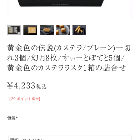
黄金色の伝説(カステラ/プレーン)一切
れ3個/幻月8枚/すぃーとぽてと5個/
黄金色のカステララスク1箱の詰合せ
¥
4,233
税込
[
20
ポイント進呈]
包装
(
必