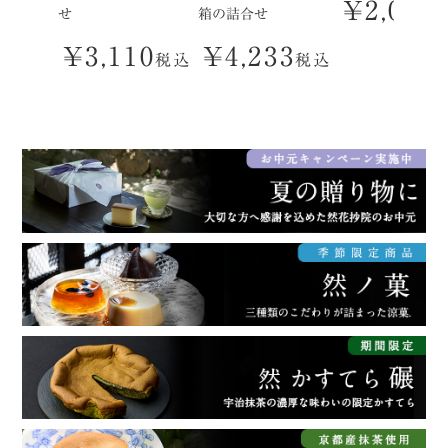
¥
2,095
せ
箱の詰合せ
¥
3,110
¥
4,233
税込
税込