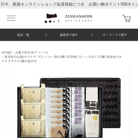
新規オンラインショップ会員登録につき、お買い物ポイント500ポイント進呈
商品一覧
価格帯で探す
キーワードで探す
HOME
お菓子詰合せ(アソート)
黄金色の伝説(カステラ/プレーン)一切れ3個/幻月8枚/すぃーとぽてと5個/黄金色のカ
ステララスク1箱の詰合せ