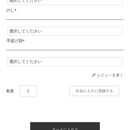
須
)
のし
(
必
須
)
手提げ袋
(
必
須
)
レビューを書く
お気に入りに登録する
カートに入れる