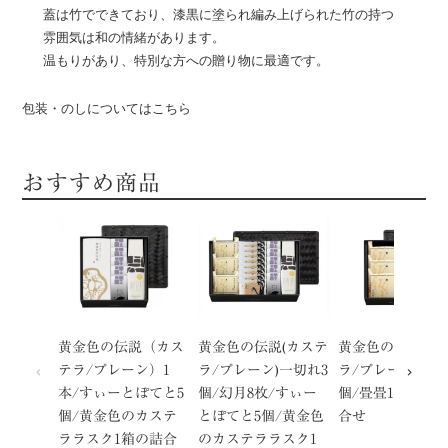
蓋は竹でできており、漆黒に塗られ編み上げられた竹の持つ
雰囲気は和の情緒があります。
温もりがあり、特別な方への贈り物に最適です。
包装・のしについてはこちら
おすすめ商品
黄金色の伝説（カス
黄金色の伝説(カステ
黄金色の伝説(カ
テラ/プレーン）1
ラ/プレーン)一切れ3
ラ/プレーン)一切
本/すぃーとぽてと5
個/幻月8枚/すぃー
個/畳畳12枚入の
個/黄金色のカステ
とぽてと5個/黄金色
合せ
ララスク1箱の詰合
のカステララスク1