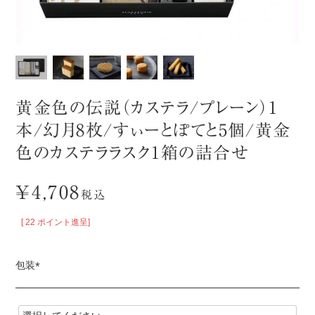
黄金色の伝説（カステラ/プレーン）1
本/幻月8枚/すぃーとぽてと5個/黄金
色のカステララスク1箱の詰合せ
¥
4,708
税込
[
22
ポイント進呈]
包装
(
必