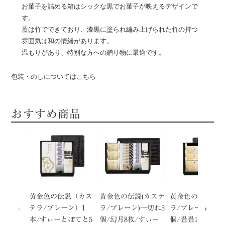
お菓子を詰める箱はシックな黒でお菓子が映えるデザインで
す。
蓋は竹でできており、漆黒に塗られ編み上げられた竹の持つ
雰囲気は和の情緒があります。
温もりがあり、特別な方への贈り物に最適です。
包装・のしについてはこちら
おすすめ商品
黄金色の伝説（カス
黄金色の伝説(カステ
黄金色の伝説(カ
テラ/プレーン）1
ラ/プレーン)一切れ3
ラ/プレーン)一切
本/すぃーとぽてと5
個/幻月8枚/すぃー
個/畳畳12枚入の