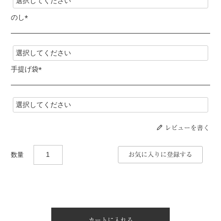
須
)
のし
(
必
須
)
手提げ袋
(
必
須
)
レビューを書く
お気に入りに登録する
カートに入れる