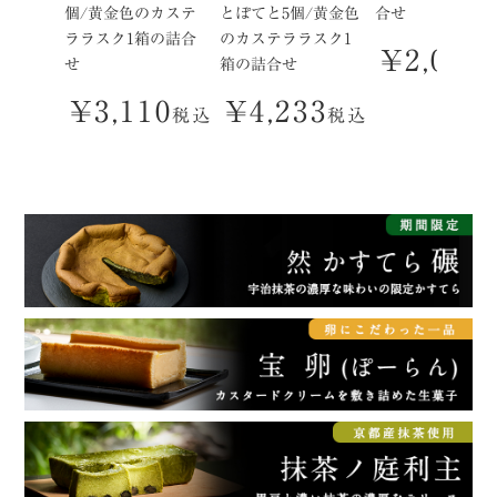
個/黄金色のカステ
とぽてと5個/黄金色
合せ
ララスク1箱の詰合
のカステララスク1
¥
2,095
せ
箱の詰合せ
¥
3,110
¥
4,233
税込
税込