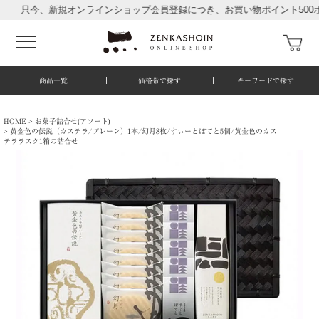
今、新規オンラインショップ会員登録につき、お買い物ポイント500ポイン
商品一覧
価格帯で探す
キーワードで探す
HOME
お菓子詰合せ(アソート)
黄金色の伝説（カステラ/プレーン）1本/幻月8枚/すぃーとぽてと5個/黄金色のカス
テララスク1箱の詰合せ