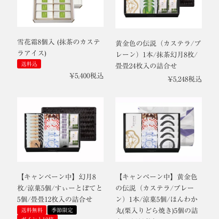
雪花霜8個入 (抹茶のカステ
黄金色の伝説（カステラ/プ
ラアイス)
レーン）1本/抹茶幻月8枚/
送料込
畳畳24枚入の詰合せ
¥
5,400
税込
¥
5,248
税込
【キャンペーン中】幻月8
【キャンペーン中】黄金色
枚/涼菓5個/すぃーとぽてと
の伝説（カステラ/プレー
5個/畳畳12枚入の詰合せ
ン）1本/涼菓5個/ほんわか
送料無料
季節限定
丸(栗入りどら焼き)5個の詰