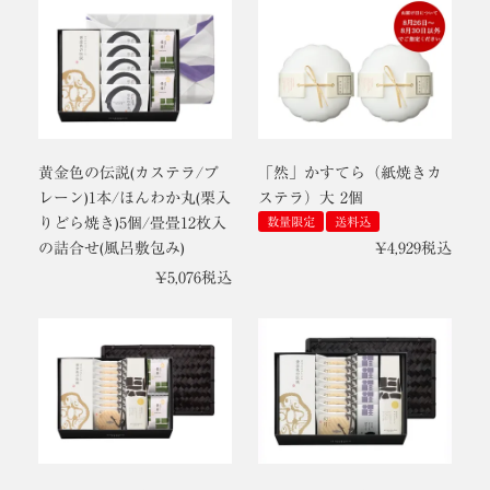
黄金色の伝説(カステラ/プ
「然」かすてら（紙焼きカ
レーン)1本/ほんわか丸(栗入
ステラ）大 2個
りどら焼き)5個/畳畳12枚入
数量限定
送料込
の詰合せ(風呂敷包み)
¥
4,929
税込
¥
5,076
税込