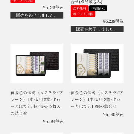
ポイント10倍
合せ(風呂敷包み)
¥
5,248
税込
送料無料
季節限定
ポイント10倍
販売を終了しました。
¥
5,238
税込
販売を終了しました。
黄金色の伝説（カステラ/プ
黄金色の伝説（カステラ/プ
レーン）1本/幻月8枚/すぃ
レーン）1本/幻月8枚/すぃ
ーとぽてと5個/畳畳12枚入
ーとぽてと10個の詰合せ
の詰合せ
¥
5,140
税込
¥
5,194
税込