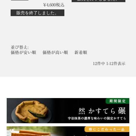
¥
4,600
税込
販売を終了しました。
並び替え
価格が安い順
価格が高い順
新着順
12
件中
1
-
12
件表示