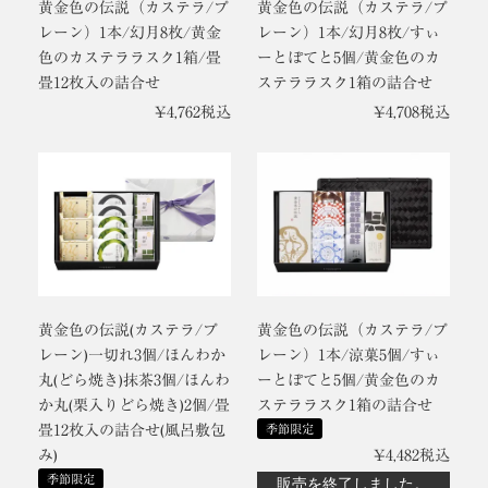
黄金色の伝説（カステラ/プ
黄金色の伝説（カステラ/プ
レーン）1本/幻月8枚/黄金
レーン）1本/幻月8枚/すぃ
色のカステララスク1箱/畳
ーとぽてと5個/黄金色のカ
畳12枚入の詰合せ
ステララスク1箱の詰合せ
¥
4,762
税込
¥
4,708
税込
黄金色の伝説(カステラ/プ
黄金色の伝説（カステラ/プ
レーン)一切れ3個/ほんわか
レーン）1本/涼菓5個/すぃ
丸(どら焼き)抹茶3個/ほんわ
ーとぽてと5個/黄金色のカ
か丸(栗入りどら焼き)2個/畳
ステララスク1箱の詰合せ
畳12枚入の詰合せ(風呂敷包
季節限定
み)
¥
4,482
税込
季節限定
販売を終了しました。