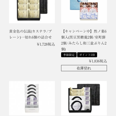
黄金色の伝説(カステラ/プ
【キャンペーン中】然ノ菓6
レーン)一切れ6個の詰合せ
個入(黒豆黒糖羹2個/室町餅
2個/みたらし和三盆ぷりん2
¥
1,728
税込
個)
季節限定
ポイント5倍
¥
1,836
税込
在庫切れ