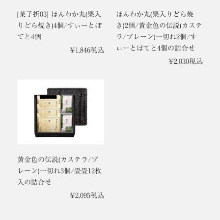
[菓子折03] ほんわか丸(栗入
ほんわか丸(栗入りどら焼
りどら焼き)4個/すぃーとぽ
き)2個/黄金色の伝説(カステ
てと4個
ラ/プレーン)一切れ2個/す
ぃーとぽてと4個の詰合せ
¥
1,846
税込
¥
2,030
税込
黄金色の伝説(カステラ/プ
レーン)一切れ3個/畳畳12枚
入の詰合せ
¥
2,095
税込