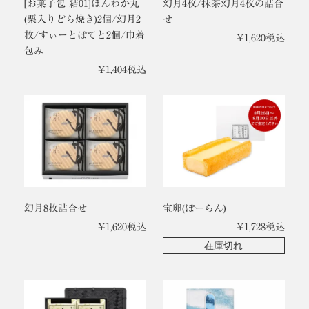
[お菓子包 結01]ほんわか丸
幻月4枚/抹茶幻月4枚の詰合
(栗入りどら焼き)2個/幻月2
せ
枚/すぃーとぽてと2個/巾着
¥
1,620
税込
包み
¥
1,404
税込
幻月8枚詰合せ
宝卵(ぽーらん)
¥
1,620
税込
¥
1,728
税込
在庫切れ