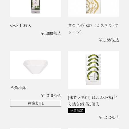
畳畳 12枚入
黄金色の伝説（カステラ/プ
レーン）
¥
1,080
税込
¥
1,188
税込
八角小鉢
¥
1,210
税込
[抹茶ノ折01] ほんわか丸(ど
在庫切れ
ら焼き)抹茶5個入
季節限定
¥
1,242
税込