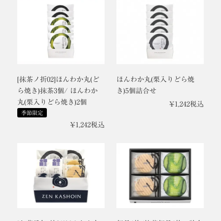
[抹茶ノ折02]ほんわか丸(ど
ほんわか丸(栗入りどら焼
ら焼き)抹茶3個/ ほんわか
き)5個詰合せ
丸(栗入りどら焼き)2個
¥
1,242
税込
季節限定
¥
1,242
税込