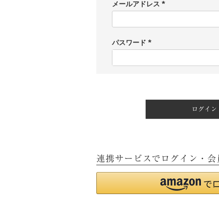
メールアドレス
(
必
須
)
パスワード
(
必
須
)
ログイン
連携サービスでログイン・会