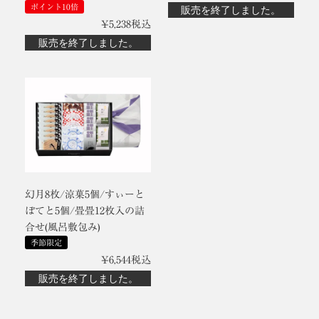
ポイント10倍
販売を終了しました。
¥
5,238
税込
販売を終了しました。
幻月8枚/涼菓5個/すぃーと
ぽてと5個/畳畳12枚入の詰
合せ(風呂敷包み)
季節限定
¥
6,544
税込
販売を終了しました。