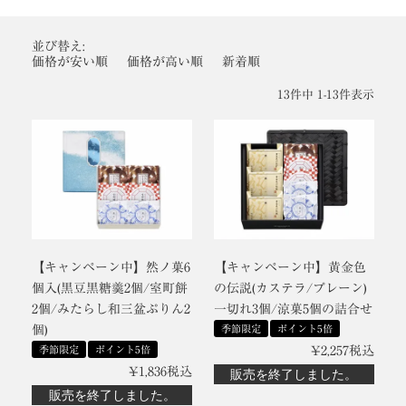
並び替え
価格が安い順
価格が高い順
新着順
13
件中
1
-
13
件表示
【キャンペーン中】然ノ菓6
【キャンペーン中】黄金色
個入(黒豆黒糖羹2個/室町餅
の伝説(カステラ/プレーン)
2個/みたらし和三盆ぷりん2
一切れ3個/涼菓5個の詰合せ
個)
季節限定
ポイント5倍
季節限定
ポイント5倍
¥
2,257
税込
¥
1,836
税込
販売を終了しました。
販売を終了しました。