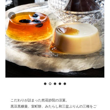
こだわりが詰まった然花抄院の涼菓。
黒豆黒糖羹、室町餅、みたらし和三盆ぷりんの三種をご