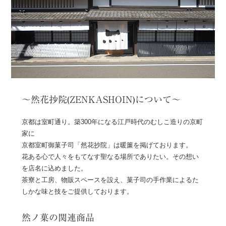
～然花抄院(ZENKASHOIN)について～
京都は室町通り。築300年になる江戸時代のむしこ造りの京町
家に
京都室町御菓子司「然花抄院」は暖簾を掲げております。
花ある心で人々をもてなす聖なる場所でありたい。その想い
を店名に込めました。
茶寮と工房、物販スペースを設え、菓子司の手作業によるた
しかな味と技をご提供しております。
然ノ菓の関連商品