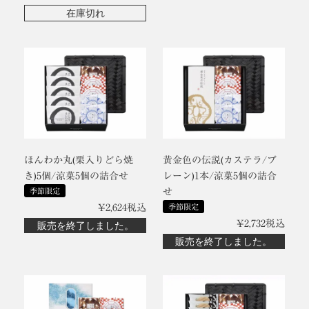
在庫切れ
ほんわか丸(栗入りどら焼
黄金色の伝説(カステラ/プ
き)5個/涼菓5個の詰合せ
レーン)1本/涼菓5個の詰合
季節限定
せ
¥
2,624
税込
季節限定
¥
2,732
税込
販売を終了しました。
販売を終了しました。