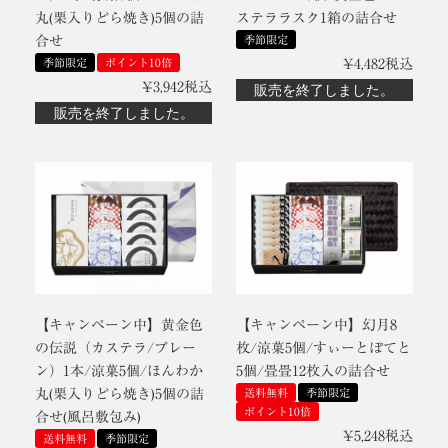
丸(栗入りどら焼き)5個の詰
ステララスク1箱の詰合せ
合せ
季節限定
季節限定
ポイント10倍
¥
4,482
税込
¥
3,942
税込
販売を終了しました。
販売を終了しました。
【キャンペーン中】黄金色
【キャンペーン中】幻月8
の伝説（カステラ/プレー
枚/涼菓5個/すぃーとぽてと
ン）1本/涼菓5個/ほんわか
5個/畳畳12枚入の詰合せ
丸(栗入りどら焼き)5個の詰
送料無料
季節限定
ポイント10倍
合せ(風呂敷包み)
¥
5,248
税込
送料無料
季節限定