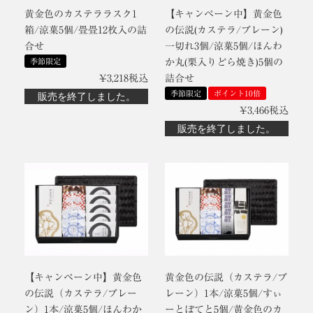
黄金色のカステララスク1
【キャンペーン中】黄金色
箱/涼菓5個/畳畳12枚入の詰
の伝説(カステラ/プレーン)
合せ
一切れ3個/涼菓5個/ほんわ
季節限定
か丸(栗入りどら焼き)5個の
¥
3,218
税込
詰合せ
季節限定
ポイント10倍
販売を終了しました。
¥
3,466
税込
販売を終了しました。
【キャンペーン中】黄金色
黄金色の伝説（カステラ/プ
の伝説（カステラ/プレー
レーン）1本/涼菓5個/すぃ
ン）1本/涼菓5個/ほんわか
ーとぽてと5個/黄金色のカ