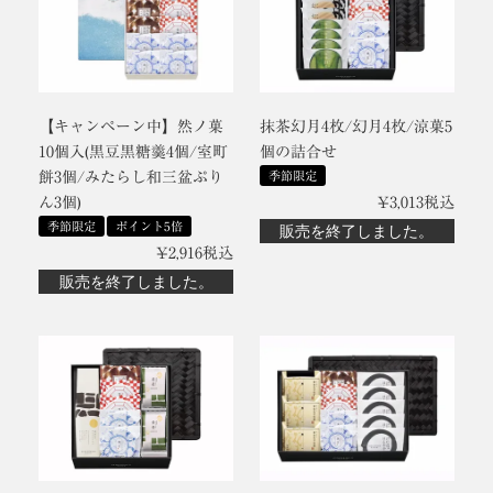
【キャンペーン中】然ノ菓
抹茶幻月4枚/幻月4枚/涼菓5
10個入(黒豆黒糖羹4個/室町
個の詰合せ
餅3個/みたらし和三盆ぷり
季節限定
ん3個)
¥
3,013
税込
季節限定
ポイント5倍
販売を終了しました。
¥
2,916
税込
販売を終了しました。