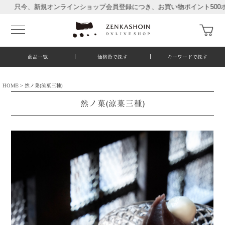
、新規オンラインショップ会員登録につき、お買い物ポイント500ポイント
商品一覧
価格帯で探す
キーワードで探す
HOME
然ノ菓(涼菓三種)
然ノ菓(涼菓三種)