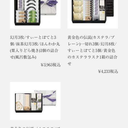
幻月3枚/すぃーとぽてと3
黄金色の伝説(カステラ/プ
個/抹茶幻月3枚/ほんわか丸
レーン)一切れ3個/幻月8枚/
(栗入りどら焼き)3個の詰合
すぃーとぽてと5個/黄金色
せ(風呂敷包み)
のカステララスク1箱の詰合
せ
¥
3,963
税込
¥
4,233
税込