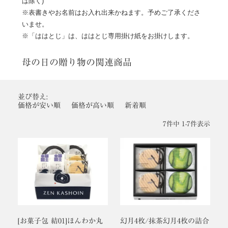
は除く)
※表書きやお名前はお入れ出来かねます。予めご了承くださ
いませ。
※「ははとじ」は、ははとじ専用掛け紙をお掛けします。
母の日の贈り物の関連商品
並び替え
価格が安い順
価格が高い順
新着順
7
件中
1
-
7
件表示
[お菓子包 結01]ほんわか丸
幻月4枚/抹茶幻月4枚の詰合