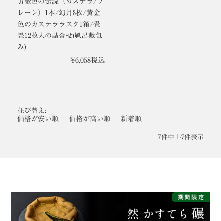
黄金色の伝説（カステラ/プ
レーン）1本/幻月8枚/黄金
色のカステララスク1箱/畳
畳12枚入の詰合せ(風呂敷包
み)
¥
6,058
税込
並び替え
価格が安い順
価格が高い順
新着順
7
件中
1
-
7
件表示