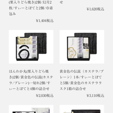
(栗入りどら焼き)2個/幻月2
せ
枚/すぃーとぽてと2個/巾着
¥
1,620
税込
包み
¥
1,404
税込
ほんわか丸(栗入りどら焼
黄金色の伝説（カステラ/プ
き)2個/黄金色の伝説(カステ
レーン）1本/すぃーとぽて
ラ/プレーン)一切れ2個/す
と5個/黄金色のカステララ
ぃーとぽてと4個の詰合せ
スク1箱の詰合せ
¥
2,030
税込
¥
3,110
税込