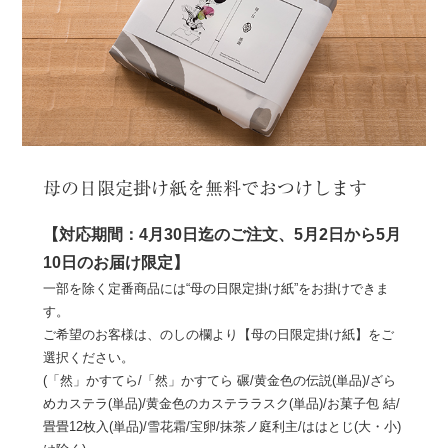
母の日限定掛け紙を無料でおつけします
【対応期間：4月30日迄のご注文、5月2日から5月
10日のお届け限定】
一部を除く定番商品には“母の日限定掛け紙”をお掛けできま
す。
ご希望のお客様は、のしの欄より【母の日限定掛け紙】をご
選択ください。
(「然」かすてら/「然」かすてら 碾/黄金色の伝説(単品)/ざら
めカステラ(単品)/黄金色のカステララスク(単品)/お菓子包 結/
畳畳12枚入(単品)/雪花霜/宝卵/抹茶ノ庭利主/ははとじ(大・小)