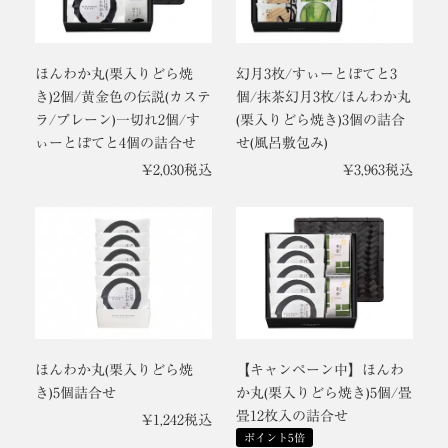
ほんわか丸(栗入りどら焼
幻月3枚/すぃーとぽてと3
き)2個/黄金色の伝説(カステ
個/抹茶幻月3枚/ほんわか丸
ラ/プレーン)一切れ2個/す
(栗入りどら焼き)3個の詰合
ぃーとぽてと4個の詰合せ
せ(風呂敷包み)
¥
2,030
税込
¥
3,963
税込
ほんわか丸(栗入りどら焼
【キャンペーン中】ほんわ
き)5個詰合せ
か丸(栗入りどら焼き)5個/畳
畳12枚入の詰合せ
¥
1,242
税込
ポイント5倍