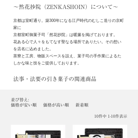
～然花抄院（ZENKASHOIN）について～
京都は室町通り。築300年になる江戸時代のむしこ造りの京町
家に
京都室町御菓子司「然花抄院」は暖簾を掲げております。
花ある心で人々をもてなす聖なる場所でありたい。その想い
を店名に込めました。
茶寮と工房、物販スペースを設え、菓子司の手作業によるた
しかな味と技をご提供しております。
法事・法要の引き菓子の関連商品
並び替え
価格が安い順
価格が高い順
新着順
10
件中
1
-
10
件表示