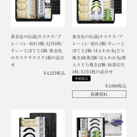
黄金色の伝説(カステラ/プ
黄金色の伝説(カステラ/プ
レーン)一切れ3個/幻月8枚/
レーン)一切れ3個/すぃーと
すぃーとぽてと5個/黄金色
ぽてと2個/ほんわか丸(どら
のカステララスク1箱の詰合
焼き)抹茶2個/ほんわか丸(栗
せ
入りどら焼き)2個/抹茶幻月
4枚/幻月4枚の詰合せ
¥
4,233
税込
季節限定
¥
3,888
税込
在庫切れ