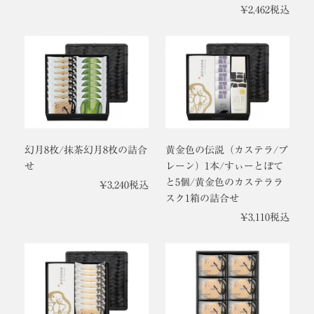
¥
2,462
税込
幻月8枚/抹茶幻月8枚の詰合
黄金色の伝説（カステラ/プ
せ
レーン）1本/すぃーとぽて
と5個/黄金色のカステララ
¥
3,240
税込
スク1箱の詰合せ
¥
3,110
税込