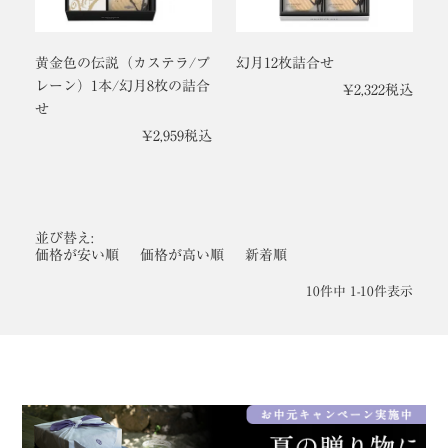
黄金色の伝説（カステラ/プ
幻月12枚詰合せ
レーン）1本/幻月8枚の詰合
¥
2,322
税込
せ
¥
2,959
税込
並び替え
価格が安い順
価格が高い順
新着順
10
件中
1
-
10
件表示