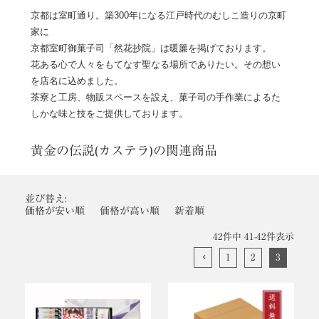
京都は室町通り。築300年になる江戸時代のむしこ造りの京町
家に
京都室町御菓子司「然花抄院」は暖簾を掲げております。
花ある心で人々をもてなす聖なる場所でありたい。その想い
を店名に込めました。
茶寮と工房、物販スペースを設え、菓子司の手作業によるた
しかな味と技をご提供しております。
黄金の伝説(カステラ)の関連商品
並び替え
価格が安い順
価格が高い順
新着順
42
件中
41
-
42
件表示
1
2
3