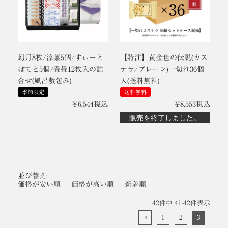
幻月8枚/涼菓5個/すぃーと
【特注】黄金色の伝説(カス
ぽてと5個/畳畳12枚入の詰
テラ/プレーン)一切れ36個
合せ(風呂敷包み)
入(送料無料)
季節限定
送料無料
¥
6,544
税込
¥
8,553
税込
販売を終了しました。
並び替え
価格が安い順
価格が高い順
新着順
42
件中
41
-
42
件表示
1
2
3