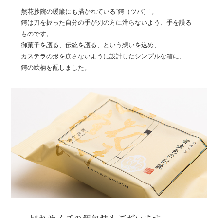
然花抄院の暖簾にも描かれている“鍔（ツバ）”。
鍔は刀を握った自分の手が刃の方に滑らないよう、手を護る
ものです。
御菓子を護る、伝統を護る、という想いを込め、
カステラの形を崩さないように設計したシンプルな箱に、
鍔の絵柄を配しました。